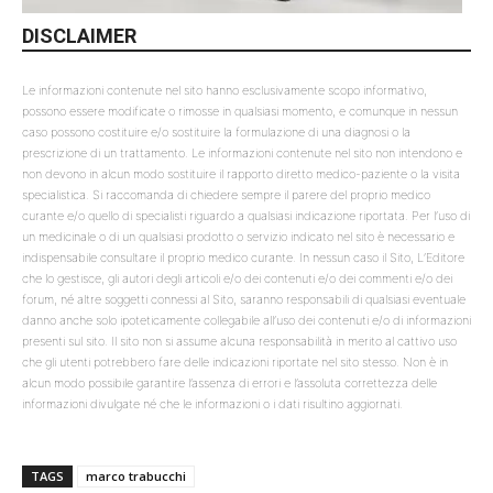
DISCLAIMER
Le informazioni contenute nel sito hanno esclusivamente scopo informativo,
possono essere modificate o rimosse in qualsiasi momento, e comunque in nessun
caso possono costituire e/o sostituire la formulazione di una diagnosi o la
prescrizione di un trattamento. Le informazioni contenute nel sito non intendono e
non devono in alcun modo sostituire il rapporto diretto medico-paziente o la visita
specialistica. Si raccomanda di chiedere sempre il parere del proprio medico
curante e/o quello di specialisti riguardo a qualsiasi indicazione riportata. Per l’uso di
un medicinale o di un qualsiasi prodotto o servizio indicato nel sito è necessario e
indispensabile consultare il proprio medico curante. In nessun caso il Sito, L’Editore
che lo gestisce, gli autori degli articoli e/o dei contenuti e/o dei commenti e/o dei
forum, né altre soggetti connessi al Sito, saranno responsabili di qualsiasi eventuale
danno anche solo ipoteticamente collegabile all’uso dei contenuti e/o di informazioni
presenti sul sito. Il sito non si assume alcuna responsabilità in merito al cattivo uso
che gli utenti potrebbero fare delle indicazioni riportate nel sito stesso. Non è in
alcun modo possibile garantire l’assenza di errori e l’assoluta correttezza delle
informazioni divulgate né che le informazioni o i dati risultino aggiornati.
TAGS
marco trabucchi