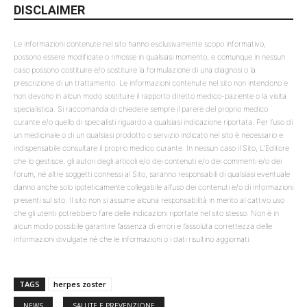
DISCLAIMER
Le informazioni contenute nel sito hanno esclusivamente scopo informativo,
possono essere modificate o rimosse in qualsiasi momento, e comunque in nessun
caso possono costituire e/o sostituire la formulazione di una diagnosi o la
prescrizione di un trattamento. Le informazioni contenute nel sito non intendono e
non devono in alcun modo sostituire il rapporto diretto medico-paziente o la visita
specialistica. Si raccomanda di chiedere sempre il parere del proprio medico
curante e/o quello di specialisti riguardo a qualsiasi indicazione riportata. Per l’uso di
un medicinale o di un qualsiasi prodotto o servizio indicato nel sito è necessario e
indispensabile consultare il proprio medico curante. In nessun caso il Sito, L’Editore
che lo gestisce, gli autori degli articoli e/o dei contenuti e/o dei commenti e/o dei
forum, né altre soggetti connessi al Sito, saranno responsabili di qualsiasi eventuale
danno anche solo ipoteticamente collegabile all’uso dei contenuti e/o di informazioni
presenti sul sito. Il sito non si assume alcuna responsabilità in merito al cattivo uso
che gli utenti potrebbero fare delle indicazioni riportate nel sito stesso. Non è in
alcun modo possibile garantire l’assenza di errori e l’assoluta correttezza delle
informazioni divulgate né che le informazioni o i dati risultino aggiornati.
TAGS
herpes zoster
NEWS
SALUTE E PREVENZIONE