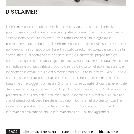
DISCLAIMER
Le informazioni contenute nel sito hanno esclusivamente scopo informativo,
possono essere modificate o rimosse in qualsiasi momento, e comunque in nessun
caso possono costituire e/o sostituire la formulazione di una diagnosi o la
prescrizione di un trattamento. Le informazioni contenute nel sito non intendono e
non devono in alcun modo sostituire il rapporto diretto medico-paziente o la visita
specialistica. Si raccomanda di chiedere sempre il parere del proprio medico
curante e/o quello di specialisti riguardo a qualsiasi indicazione riportata. Per l’uso di
un medicinale o di un qualsiasi prodotto o servizio indicato nel sito è necessario e
indispensabile consultare il proprio medico curante. In nessun caso il Sito, L’Editore
che lo gestisce, gli autori degli articoli e/o dei contenuti e/o dei commenti e/o dei
forum, né altre soggetti connessi al Sito, saranno responsabili di qualsiasi eventuale
danno anche solo ipoteticamente collegabile all’uso dei contenuti e/o di informazioni
presenti sul sito. Il sito non si assume alcuna responsabilità in merito al cattivo uso
che gli utenti potrebbero fare delle indicazioni riportate nel sito stesso. Non è in
alcun modo possibile garantire l’assenza di errori e l’assoluta correttezza delle
informazioni divulgate né che le informazioni o i dati risultino aggiornati.
TAGS
alimentazione sana
cuore e benessere
idratazione