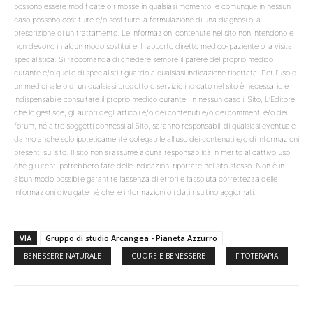
possono essere modificate o rimosse in qualsiasi momento, e comunque in nessun
caso possono costituire e/o sostituire la formulazione di una diagnosi o la
prescrizione di un trattamento. Le informazioni contenute nel sito non intendono e
non devono in alcun modo sostituire il rapporto diretto medico-paziente o la visita
specialistica. Si raccomanda di chiedere sempre il parere del proprio medico
curante e/o quello di specialisti riguardo a qualsiasi indicazione riportata. Per l’uso di
un medicinale o di un qualsiasi prodotto o servizio indicato nel sito è necessario e
indispensabile consultare il proprio medico curante. In nessun caso il Sito, L’Editore
che lo gestisce, gli autori degli articoli e/o dei contenuti e/o dei commenti e/o dei
forum, né altre soggetti connessi al Sito, saranno responsabili di qualsiasi eventuale
danno anche solo ipoteticamente collegabile all’uso dei contenuti e/o di informazioni
presenti sul sito. Il sito non si assume alcuna responsabilità in merito al cattivo uso
che gli utenti potrebbero fare delle indicazioni riportate nel sito stesso. Non è in
alcun modo possibile garantire l’assenza di errori e l’assoluta correttezza delle
informazioni divulgate né che le informazioni o i dati risultino aggiornati.
VIA
Gruppo di studio Arcangea - Pianeta Azzurro
BENESSERE NATURALE
CUORE E BENESSERE
FITOTERAPIA