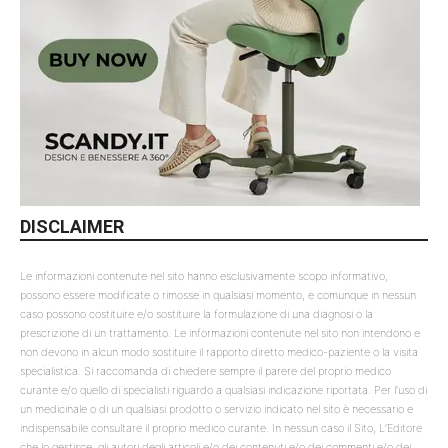
DISCLAIMER
Le informazioni contenute nel sito hanno esclusivamente scopo informativo,
possono essere modificate o rimosse in qualsiasi momento, e comunque in nessun
caso possono costituire e/o sostituire la formulazione di una diagnosi o la
prescrizione di un trattamento. Le informazioni contenute nel sito non intendono e
non devono in alcun modo sostituire il rapporto diretto medico-paziente o la visita
specialistica. Si raccomanda di chiedere sempre il parere del proprio medico
curante e/o quello di specialisti riguardo a qualsiasi indicazione riportata. Per l’uso di
un medicinale o di un qualsiasi prodotto o servizio indicato nel sito è necessario e
indispensabile consultare il proprio medico curante. In nessun caso il Sito, L’Editore
che lo gestisce, gli autori degli articoli e/o dei contenuti e/o dei commenti e/o dei