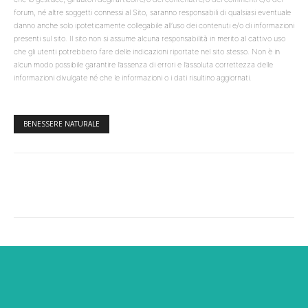
forum, né altre soggetti connessi al Sito, saranno responsabili di qualsiasi eventuale
danno anche solo ipoteticamente collegabile all’uso dei contenuti e/o di informazioni
presenti sul sito. Il sito non si assume alcuna responsabilità in merito al cattivo uso
che gli utenti potrebbero fare delle indicazioni riportate nel sito stesso. Non è in
alcun modo possibile garantire l’assenza di errori e l’assoluta correttezza delle
informazioni divulgate né che le informazioni o i dati risultino aggiornati.
BENESSERE NATURALE
Facebook
Twitter
WhatsApp