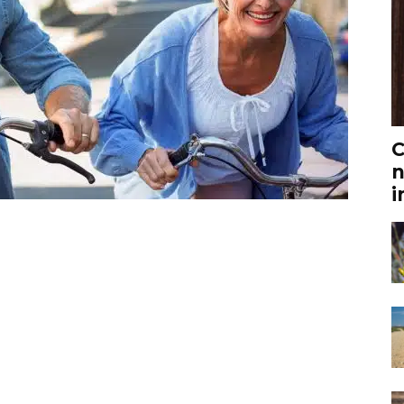
C
n
i