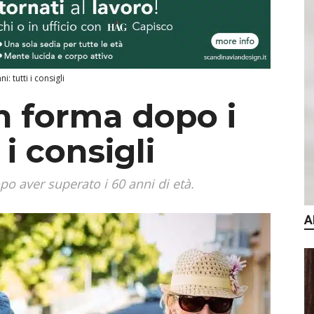
: tutti i consigli
n forma dopo i
 i consigli
 aver superato i 60 anni di età.
A