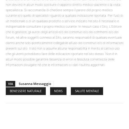
non devono in alcun modo sostituire il rapporto diretto medico-paziente o la visita
specialistica. Si raccomanda di chiedere sempre il parere del proprio medico
curante e/o quello di specialisti riguardo a qualsiasi indicazione riportata. Per l’uso di
un medicinale o di un qualsiasi prodotto o servizio indicato nel sito è necessario e
indispensabile consultare il proprio medico curante. In nessun caso il Sito, L’Editore
che lo gestisce, gli autori degli articoli e/o dei contenuti e/o dei commenti e/o dei
forum, né altre soggetti connessi al Sito, saranno responsabili di qualsiasi eventuale
danno anche solo ipoteticamente collegabile all’uso dei contenuti e/o di informazioni
presenti sul sito. Il sito non si assume alcuna responsabilità in merito al cattivo uso
che gli utenti potrebbero fare delle indicazioni riportate nel sito stesso. Non è in
alcun modo possibile garantire l’assenza di errori e l’assoluta correttezza delle
informazioni divulgate né che le informazioni o i dati risultino aggiornati.
VIA
Susanna Messaggio
BENESSERE NATURALE
NEWS
SALUTE MENTALE
Facebook
Twitter
WhatsApp