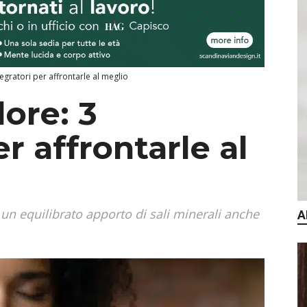
egratori per affrontarle al meglio
ore: 3
er affrontarle al
n equilibrato apporto di sali minerali anche
A