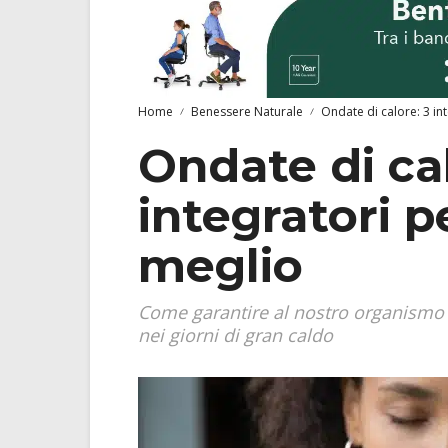
Home
Benessere Naturale
Ondate di calore: 3 int
Ondate di cal
integratori p
meglio
Come garantire al nostro organismo u
nei giorni di gran caldo