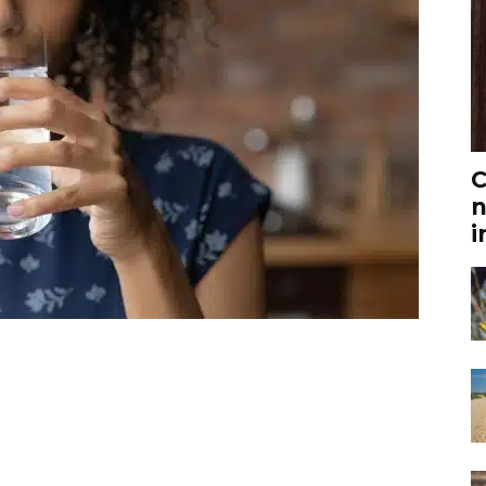
C
n
i