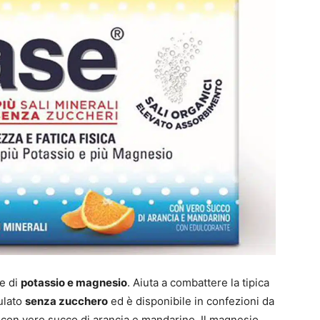
se di
potassio e magnesio
. Aiuta a combattere la tipica
ulato
senza zucchero
ed è disponibile in confezioni da
 con vero succo di arancia e mandarino. Il magnesio