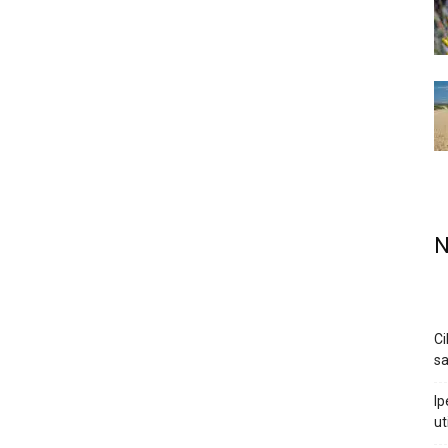
N
Ci
sa
Ip
ut