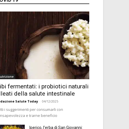
utrizione
ibi fermentati: i probiotici naturali
lleati della salute intestinale
dazione Salute Today
-
04/12/2025
tti i suggerimenti per consumarli con
nsapevolezza e trarne beneficio
Iperico, l’erba di San Giovanni: