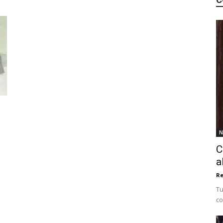
N
C
a
Re
Tu
co