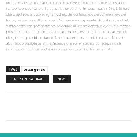
un medicinale o di un qualsiasi prodotto o servizio indicato nel sito è necessario e
indispensabile consultare il proprio medico curante. In nessun caso il Sito, L’Editore
che lo gestisce, gli autori degli articoli e/o dei contenuti e/o dei commenti e/o dei
forum, né altre soggetti connessi al Sito, saranno responsabili di qualsiasi eventuale
danno anche solo ipoteticamente collegabile all’uso dei contenuti e/o di informazioni
presenti sul sito. Il sito non si assume alcuna responsabilità in merito al cattivo uso
che gli utenti potrebbero fare delle indicazioni riportate nel sito stesso. Non è in
alcun modo possibile garantire l’assenza di errori e l’assoluta correttezza delle
informazioni divulgate né che le informazioni o i dati risultino aggiornati.
TAGS
tessa gelisio
BENESSERE NATURALE
NEWS
Facebook
Twitter
WhatsApp