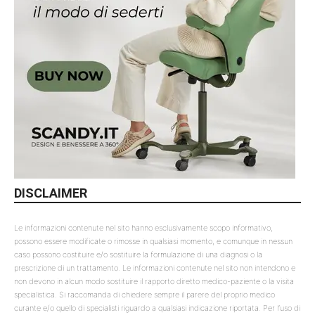
DISCLAIMER
Le informazioni contenute nel sito hanno esclusivamente scopo informativo,
possono essere modificate o rimosse in qualsiasi momento, e comunque in nessun
caso possono costituire e/o sostituire la formulazione di una diagnosi o la
prescrizione di un trattamento. Le informazioni contenute nel sito non intendono e
non devono in alcun modo sostituire il rapporto diretto medico-paziente o la visita
specialistica. Si raccomanda di chiedere sempre il parere del proprio medico
curante e/o quello di specialisti riguardo a qualsiasi indicazione riportata. Per l’uso di