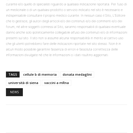
curante e/o quello di specialisti riguardo a qualsiasi indicazione riportata. Per l’uso di
un medicinale o di un qualsiasi prodotto o servizio indicato nel sito è necessario e
indispensabile consultare il proprio medico curante. In nessun caso il Sito, L’Editore
che lo gestisce, gli autori degli articoli e/o dei contenuti e/o dei commenti e/o dei
forum, né altre soggetti connessi al Sito, saranno responsabili di qualsiasi eventuale
danno anche solo ipoteticamente collegabile all’uso dei contenuti e/o di informazioni
presenti sul sito. Il sito non si assume alcuna responsabilità in merito al cattivo uso
che gli utenti potrebbero fare delle indicazioni riportate nel sito stesso. Non è in
alcun modo possibile garantire l’assenza di errori e l’assoluta correttezza delle
informazioni divulgate né che le informazioni o i dati risultino aggiornati.
TAGS
cellule b di memoria
donata medaglini
università di siena
vaccini a mRna
NEWS
Facebook
Twitter
WhatsApp