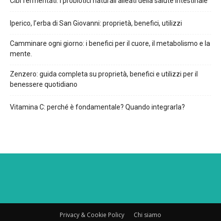
Cibi fermentati: i probiotici naturali alleati della salute intestinale
Iperico, l’erba di San Giovanni: proprietà, benefici, utilizzi
Camminare ogni giorno: i benefici per il cuore, il metabolismo e la
mente.
Zenzero: guida completa su proprietà, benefici e utilizzi per il
benessere quotidiano
Vitamina C: perché è fondamentale? Quando integrarla?
Privacy & Cookie Policy
Chi siamo