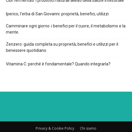
Cibi fermentati: i probiotici naturali alleati della salute intestinale
Iperico, l’erba di San Giovanni: proprietà, benefici, utilizzi
Camminare ogni giorno: i benefici per il cuore, il metabolismo e la
mente.
Zenzero: guida completa su proprietà, benefici e utilizzi per il
benessere quotidiano
Vitamina C: perché è fondamentale? Quando integrarla?
Privacy & Cookie Policy
Chi siamo