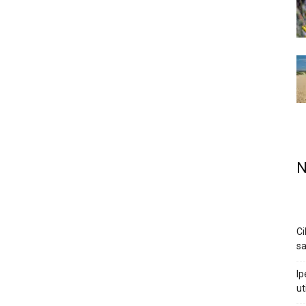
N
Ci
sa
Ip
ut