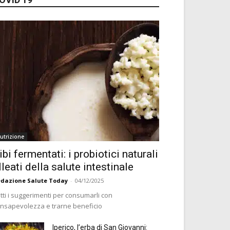
utrizione
ibi fermentati: i probiotici naturali
lleati della salute intestinale
dazione Salute Today
-
04/12/2025
tti i suggerimenti per consumarli con
nsapevolezza e trarne beneficio
Iperico, l’erba di San Giovanni: