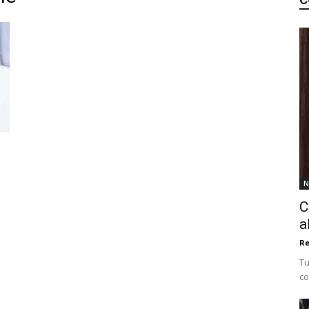
N
C
a
Re
Tu
co