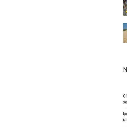
N
Ci
sa
Ip
ut