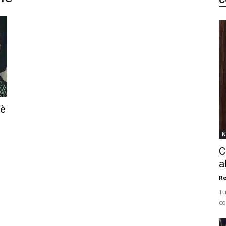
 è
N
C
a
Re
Tu
co