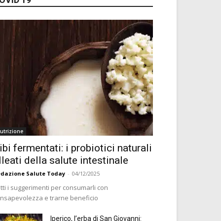
utrizione
ibi fermentati: i probiotici naturali
lleati della salute intestinale
dazione Salute Today
-
04/12/2025
tti i suggerimenti per consumarli con
nsapevolezza e trarne beneficio
Iperico, l’erba di San Giovanni: