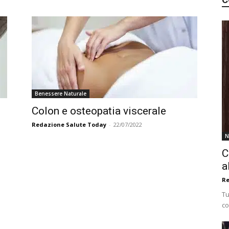
Benessere Naturale
Colon e osteopatia viscerale
Redazione Salute Today
-
22/07/2022
N
C
a
Re
Tu
co