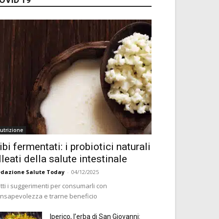
utrizione
ibi fermentati: i probiotici naturali
lleati della salute intestinale
dazione Salute Today
-
04/12/2025
tti i suggerimenti per consumarli con
nsapevolezza e trarne beneficio
Iperico, l’erba di San Giovanni: