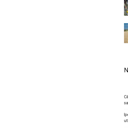
N
Ci
sa
Ip
ut