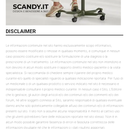
DISCLAIMER
Le informazioni contenute nel sito hanno esclusivamente scopo informativo,
possono essere modificate o rimosse in qualsiasi momento, e comunque in nessun
caso possono costituire e/o sostituire la formulazione di una diagnosi o la
prescrizione di un trattamento. Le informazioni contenute nel sito non intendono e
non devono in alcun modo sostituire il rapporto diretto medico-paziente o la visita
specialistica. Si raccomanda di chiedere sempre il parere del proprio medico
curante e/o quello di specialisti riguardo a qualsiasi indicazione riportata. Per l’uso di
un medicinale o di un qualsiasi prodotto o servizio indicato nel sito è necessario e
indispensabile consultare il proprio medico curante. In nessun caso il Sito, L’Editore
che lo gestisce, gli autori degli articoli e/o dei contenuti e/o dei commenti e/o dei
forum, né altre soggetti connessi al Sito, saranno responsabili di qualsiasi eventuale
danno anche solo ipoteticamente collegabile all’uso dei contenuti e/o di informazioni
presenti sul sito. Il sito non si assume alcuna responsabilità in merito al cattivo uso
che gli utenti potrebbero fare delle indicazioni riportate nel sito stesso. Non è in
alcun modo possibile garantire l’assenza di errori e l’assoluta correttezza delle
informazioni divulgate né che le informazioni o i dati risultino aggiornati.