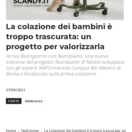
La colazione dei bambini è
troppo trascurata: un
progetto per valorizzarla
Arriva Buongiorno con Nutripiatto, una nuova
edizione del progetto Nutripiatto di Nestlé sviluppata
con gli esperti dell’Università Campus Bio-Medico di
Roma e focalizzata sulla prima colazione
27/09/2021
FONTE
Adnkronos
Home
Nutrizione
La colazione dei bambini è troppo trascurata: un