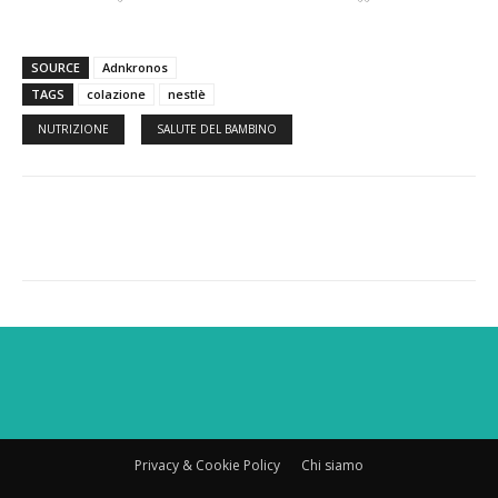
SOURCE
Adnkronos
TAGS
colazione
nestlè
NUTRIZIONE
SALUTE DEL BAMBINO
Facebook
Twitter
WhatsApp
Privacy & Cookie Policy
Chi siamo