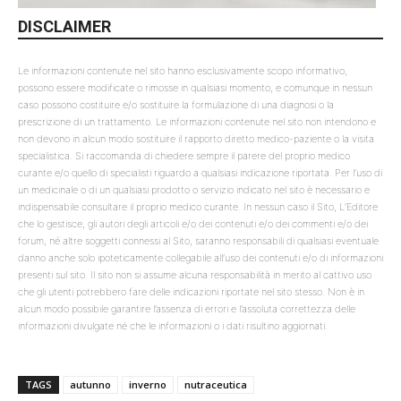
DISCLAIMER
Le informazioni contenute nel sito hanno esclusivamente scopo informativo,
possono essere modificate o rimosse in qualsiasi momento, e comunque in nessun
caso possono costituire e/o sostituire la formulazione di una diagnosi o la
prescrizione di un trattamento. Le informazioni contenute nel sito non intendono e
non devono in alcun modo sostituire il rapporto diretto medico-paziente o la visita
specialistica. Si raccomanda di chiedere sempre il parere del proprio medico
curante e/o quello di specialisti riguardo a qualsiasi indicazione riportata. Per l’uso di
un medicinale o di un qualsiasi prodotto o servizio indicato nel sito è necessario e
indispensabile consultare il proprio medico curante. In nessun caso il Sito, L’Editore
che lo gestisce, gli autori degli articoli e/o dei contenuti e/o dei commenti e/o dei
forum, né altre soggetti connessi al Sito, saranno responsabili di qualsiasi eventuale
danno anche solo ipoteticamente collegabile all’uso dei contenuti e/o di informazioni
presenti sul sito. Il sito non si assume alcuna responsabilità in merito al cattivo uso
che gli utenti potrebbero fare delle indicazioni riportate nel sito stesso. Non è in
alcun modo possibile garantire l’assenza di errori e l’assoluta correttezza delle
informazioni divulgate né che le informazioni o i dati risultino aggiornati.
TAGS
autunno
inverno
nutraceutica